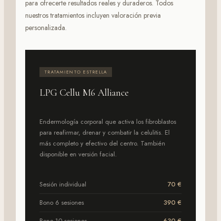
para ofrecerte resultados reales y duraderos. Todos
nuestros tratamientos incluyen valoración previa
personalizada.
TRATAMIENTO ESTRELLA
LPG Cellu M6 Alliance
Endermología corporal que activa los fibroblastos
para reafirmar, drenar y combatir la celulitis. El
más completo y efectivo del centro. También
disponible en versión facial.
Sesión individual
70 €
Bono 6 sesiones
390 €
Bono 10 sesiones
630 €