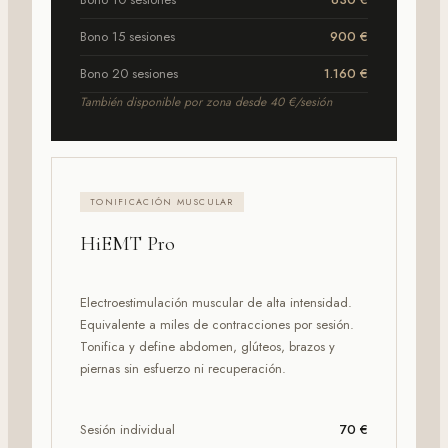
Bono 15 sesiones
900 €
Bono 20 sesiones
1.160 €
También disponible por zona desde 40 €/sesión
TONIFICACIÓN MUSCULAR
HiEMT Pro
Electroestimulación muscular de alta intensidad.
Equivalente a miles de contracciones por sesión.
Tonifica y define abdomen, glúteos, brazos y
piernas sin esfuerzo ni recuperación.
Sesión individual
70 €