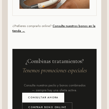
¿Prefieres comprarlo online?
Consulta nuestros bonos en la
tienda →
¿Combinas tratamientos?
Tenemos promociones especiales
Consulta nuestros packs y bonos combinados
— siempre hay una oferta activa.
CONSULTAR AHORA
COMPRAR BONO ONLINE