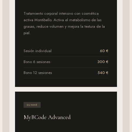
Tratamiento corporal intensivo con cosmética
activa Montibello. Activa el metabolismo de las
grasas, reduce volumen y mejora la textura de la
piel.
Sesión individual
60 €
Bono 6 sesiones
300 €
Bono 12 sesiones
540 €
SUMME
MyBCode Advanced