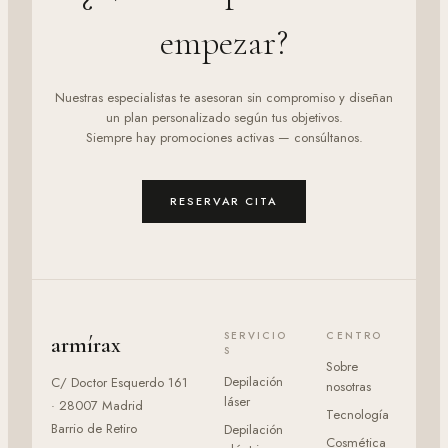
empezar?
Nuestras especialistas te asesoran sin compromiso y diseñan
un plan personalizado según tus objetivos.
Siempre hay promociones activas — consúltanos.
RESERVAR CITA
SERVICIO
CENTRO
armírax
S
Sobre
Depilación
C/ Doctor Esquerdo 161
nosotras
láser
· 28007 Madrid
Tecnología
Barrio de Retiro
Depilación
Cosmética