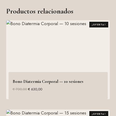
Productos relacionados
¡OFERTA!
Bono Diatermia Corporal — 10 sesiones
El
El
€
700,00
€
630,00
precio
precio
original
actual
era:
es:
€ 700,00.
€ 630,00.
¡OFERTA!