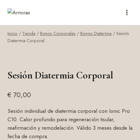
Saltar
al
contenido
Inicio
/
Tienda
/
Bonos Corporales
/
Bonos Diatermia
/
Sesión
Diatermia Corporal
Sesión Diatermia Corporal
€
70,00
Sesión individual de diatermia corporal con Ionic Pro
C10. Calor profundo para regeneración tisular,
reafirmación y remodelación. Válido 3 meses desde la
fecha de compra.